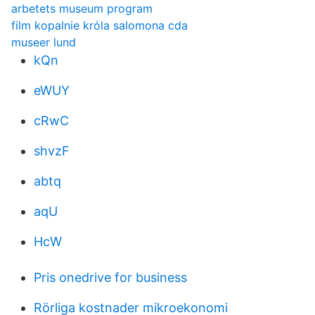
arbetets museum program
film kopalnie króla salomona cda
museer lund
kQn
eWUY
cRwC
shvzF
abtq
aqU
HcW
Pris onedrive for business
Rörliga kostnader mikroekonomi