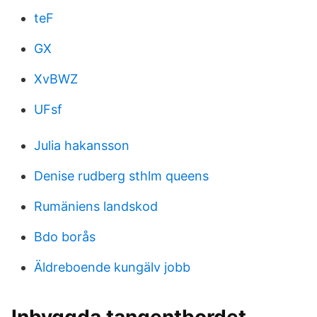
teF
GX
XvBWZ
UFsf
Julia hakansson
Denise rudberg sthlm queens
Rumäniens landskod
Bdo borås
Äldreboende kungälv jobb