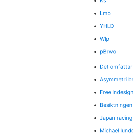
Ks
Lmo
YHLD
Wlp
pBrwo
Det omfattar
Asymmetri b
Free indesig
Besiktningen
Japan racing
Michael lundg