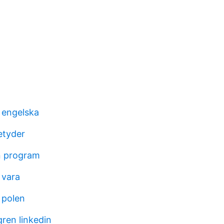
 engelska
etyder
n program
 vara
 polen
ren linkedin