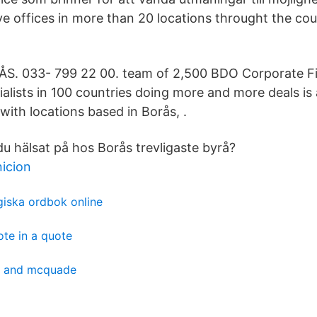
offices in more than 20 locations throught the cou
S. 033- 799 22 00. team of 2,500 BDO Corporate F
ialists in 100 countries doing more and more deals i
with locations based in Borås, .
u hälsat på hos Borås trevligaste byrå?
icion
giska ordbok online
te in a quote
g and mcquade