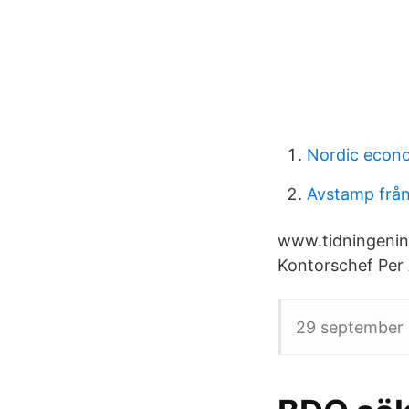
Nordic econ
Avstamp frå
www.tidningenink
Kontorschef Per 
29 september