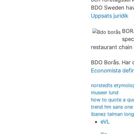
BDO Sweden have 
Uppsats juridik
BORÅ
spec
restaurant chain 
BDO Borås. Har d
Economista defin
norstedts etymolo
museer lund
how to quote a quo
trend hm sans one
ibanez talman lon
eVL