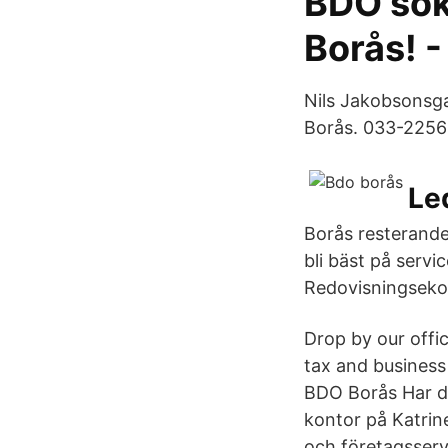
BDO söke
Borås! -
Nils Jakobsonsga
Borås. 033-2256
Le
Borås resterande
bli bäst på servi
Redovisningsek
Drop by our offic
tax and business 
BDO Borås Har du
kontor på Katrine
och företagsservi