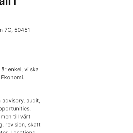
ll i
an 7C, 50451
r enkel, vi ska
. Ekonomi.
 advisory, audit,
pportunities.
en till vårt
, revision, skatt
ter. Locations