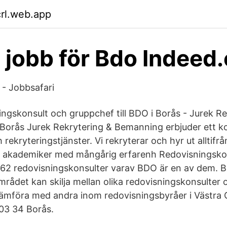
crl.web.app
 jobb för Bdo Indeed
 - Jobbsafari
ingskonsult och gruppchef till BDO i Borås - Jurek Re
Borås Jurek Rekrytering & Bemanning erbjuder ett k
ekryteringstjänster. Vi rekryterar och hyr ut alltifrån
akademiker med mångårig erfarenh Redovisningsko
t 62 redovisningskonsulter varav BDO är en av dem.
mrådet kan skilja mellan olika redovisningskonsulter 
 jämföra med andra inom redovisningsbyråer i Västra G
503 34 Borås.