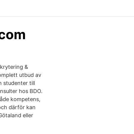
.com
krytering &
omplett utbud av
 studenter till
nsulter hos BDO.
 Både kompetens,
och därför kan
ötaland eller