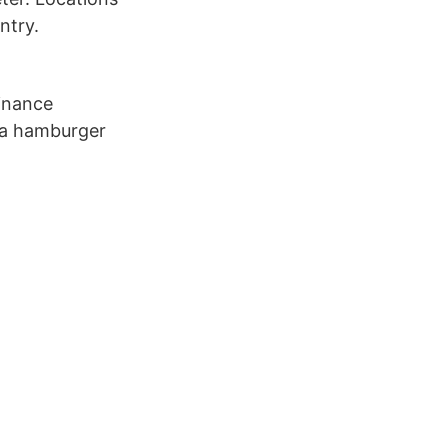
ntry.
inance
s a hamburger