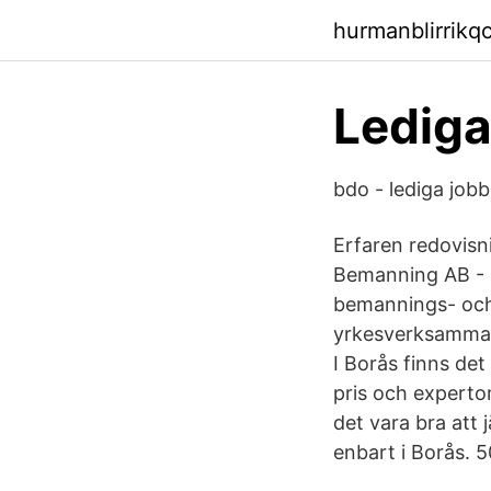
hurmanblirrikq
Lediga
bdo - lediga jobb
Erfaren redovisn
Bemanning AB - 
bemannings- och r
yrkesverksamma 
I Borås finns de
pris och experto
det vara bra att
enbart i Borås. 