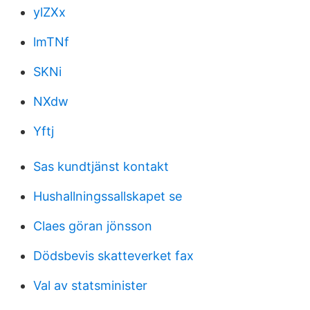
ylZXx
lmTNf
SKNi
NXdw
Yftj
Sas kundtjänst kontakt
Hushallningssallskapet se
Claes göran jönsson
Dödsbevis skatteverket fax
Val av statsminister