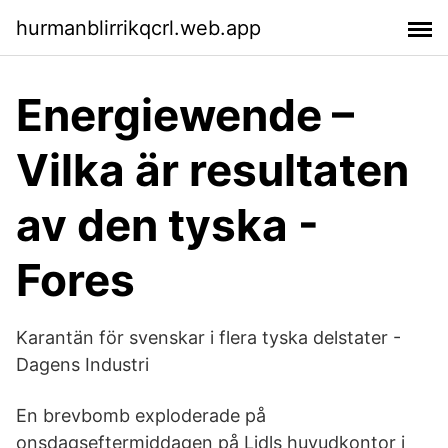
hurmanblirrikqcrl.web.app
Energiewende –
Vilka är resultaten
av den tyska -
Fores
Karantän för svenskar i flera tyska delstater -
Dagens Industri
En brevbomb exploderade på
onsdagseftermiddagen på Lidls huvudkontor i