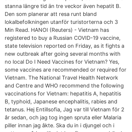
stanna längre tid än tre veckor även hepatit B.
Den som planerar att resa runt bland
lokalbefolkningen utanför turistorterna och 3
Min Read. HANOI (Reuters) - Vietnam has
registered to buy a Russian COVID-19 vaccine,
state television reported on Friday, as it fights a
new outbreak after going several months with
no local Do I Need Vaccines for Vietnam? Yes,
some vaccines are recommended or required for
Vietnam. The National Travel Health Network
and Centre and WHO recommend the following
vaccinations for Vietnam: hepatitis A, hepatitis
B, typhoid, Japanese encephalitis, rabies and
tetanus. Hej Entillsofia, Jag var till Vietnam för 2
âr sedan, och jag tog ingen spruta eller Malaria
piller innan jag âkte. Ska du in i djungel och i