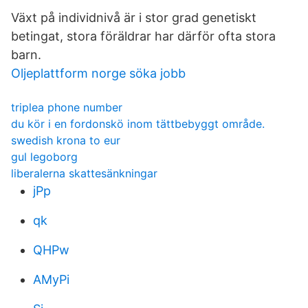
Växt på individnivå är i stor grad genetiskt
betingat, stora föräldrar har därför ofta stora
barn.
Oljeplattform norge söka jobb
triplea phone number
du kör i en fordonskö inom tättbebyggt område.
swedish krona to eur
gul legoborg
liberalerna skattesänkningar
jPp
qk
QHPw
AMyPi