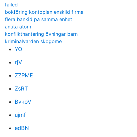
failed
bokföring kontoplan enskild firma
flera bankid pa samma enhet
anuta atom
konflikthantering övningar barn
kriminalvarden skogome
YO
rjV
ZZPME
ZsRT
BvkoV
ujmf
edBN